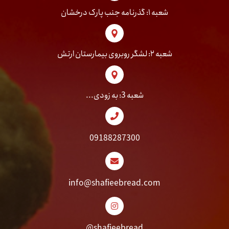
شعبه ۱: گذرنامه جنب پارک درخشان
شعبه ۲: لشگر روبروی بیمارستان ارتش
شعبه 3: به زودی...
09188287300
info@shafieebread.com
shafieebread@