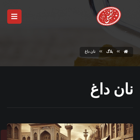
بلاگ
نان داغ
نان داغ