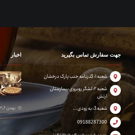
جهت سفارش تماس بگیرید
اخبار
شعبه ۱: گذرنامه جنب پارک درخشان
شعبه ۲: لشگر روبروی بیمارستان
ارتش
شعبه 3: به زودی...
بهمن ۶, ۱۴۰۳
09188287300