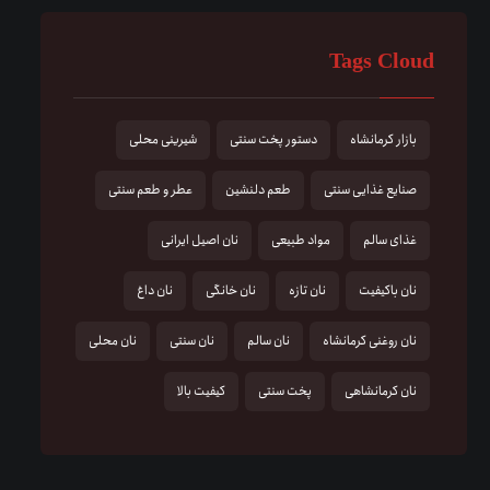
Tags Cloud
بازار کرمانشاه
دستور پخت سنتی
شیرینی محلی
صنایع غذایی سنتی
طعم دلنشین
عطر و طعم سنتی
غذای سالم
مواد طبیعی
نان اصیل ایرانی
نان باکیفیت
نان تازه
نان خانگی
نان داغ
نان روغنی کرمانشاه
نان سالم
نان سنتی
نان محلی
نان کرمانشاهی
پخت سنتی
کیفیت بالا