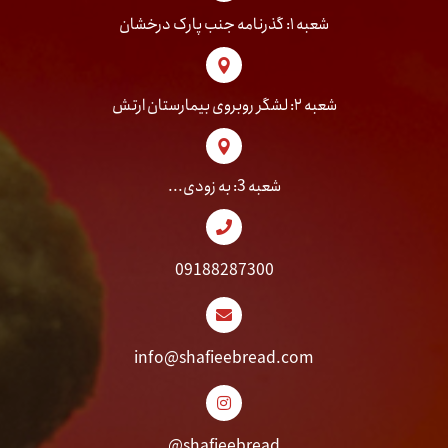
شعبه ۱: گذرنامه جنب پارک درخشان
شعبه ۲: لشگر روبروی بیمارستان ارتش
شعبه 3: به زودی...
09188287300
info@shafieebread.com
shafieebread@