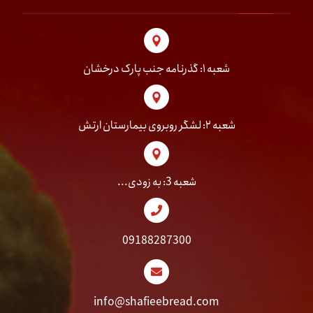
شعبه ۱: گذرنامه جنب پارک درخشان
شعبه ۲: لشگر روبروی بیمارستان ارتش
شعبه 3: به زودی...
09188287300
info@shafieebread.com