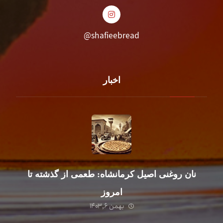
shafieebread@
اخبار
نان روغنی اصیل کرمانشاه: طعمی از گذشته تا
امروز
بهمن ۶, ۱۴۰۳